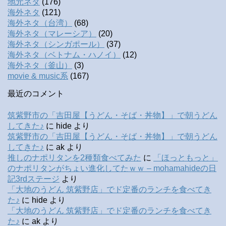
地元ネタ
(176)
海外ネタ
(121)
海外ネタ（台湾）
(68)
海外ネタ（マレーシア）
(20)
海外ネタ（シンガポール）
(37)
海外ネタ（ベトナム・ハノイ）
(12)
海外ネタ（釜山）
(3)
movie & music系
(167)
最近のコメント
筑紫野市の「吉田屋【うどん・そば・丼物】」で朝うどん
してきた♪
に
hide
より
筑紫野市の「吉田屋【うどん・そば・丼物】」で朝うどん
してきた♪
に
ak
より
推しのナポリタンを2種類食べてみた
に
「ほっともっと」
のナポリタンがちょい進化してたｗｗ – mohamahideの日
記3rdステージ
より
「大地のうどん 筑紫野店」でド定番のランチを食べてき
た♪
に
hide
より
「大地のうどん 筑紫野店」でド定番のランチを食べてき
た♪
に
ak
より