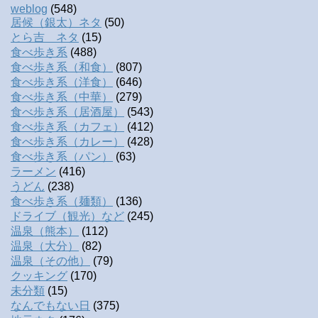
weblog
(548)
居候（銀太）ネタ
(50)
とら吉 ネタ
(15)
食べ歩き系
(488)
食べ歩き系（和食）
(807)
食べ歩き系（洋食）
(646)
食べ歩き系（中華）
(279)
食べ歩き系（居酒屋）
(543)
食べ歩き系（カフェ）
(412)
食べ歩き系（カレー）
(428)
食べ歩き系（パン）
(63)
ラーメン
(416)
うどん
(238)
食べ歩き系（麺類）
(136)
ドライブ（観光）など
(245)
温泉（熊本）
(112)
温泉（大分）
(82)
温泉（その他）
(79)
クッキング
(170)
未分類
(15)
なんでもない日
(375)