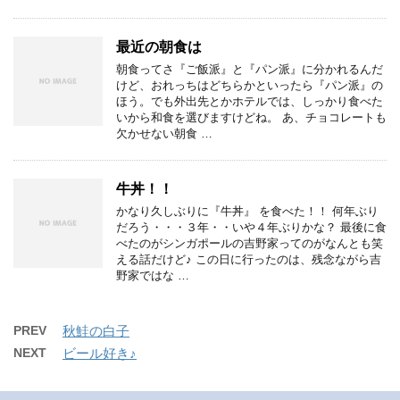
最近の朝食は
朝食ってさ『ご飯派』と『パン派』に分かれるんだ
けど、おれっちはどちらかといったら『パン派』の
ほう。でも外出先とかホテルでは、しっかり食べた
いから和食を選びますけどね。 あ、チョコレートも
欠かせない朝食 …
牛丼！！
かなり久しぶりに『牛丼』 を食べた！！ 何年ぶり
だろう・・・３年・・いや４年ぶりかな？ 最後に食
べたのがシンガポールの吉野家ってのがなんとも笑
える話だけど♪ この日に行ったのは、残念ながら吉
野家ではな …
PREV
秋鮭の白子
NEXT
ビール好き♪