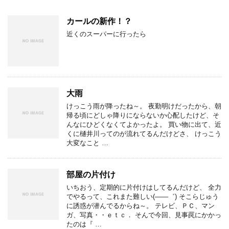
カールの新作！？
近くのスーパーに行ったら
大雨
けっこう雨が降ったね～。 夜勤明けだったから、朝
帰る頃にどしゃ降りにならないか心配したけど、そ
んなにひどくなくてよかったよ。 買い物に出て、近
くに樋井川ってのが流れてるんだけどさ、 けっこう
大変なこと …
部屋の片付け
いちおう、定期的に片付けはしてるんだけど、 全力
でやるって、これまた難しい(――゛) そこらじゅう
に誘惑が潜んでるからね～。 テレビ、ＰＣ、マン
ガ、写真・・ｅｔｃ． そんで今回、見事罠にかかっ
たのは『 …