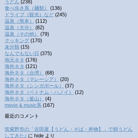
うどん
(238)
食べ歩き系（麺類）
(136)
ドライブ（観光）など
(245)
温泉（熊本）
(112)
温泉（大分）
(82)
温泉（その他）
(79)
クッキング
(170)
未分類
(15)
なんでもない日
(375)
地元ネタ
(176)
海外ネタ
(121)
海外ネタ（台湾）
(68)
海外ネタ（マレーシア）
(20)
海外ネタ（シンガポール）
(37)
海外ネタ（ベトナム・ハノイ）
(12)
海外ネタ（釜山）
(4)
movie & music系
(167)
最近のコメント
筑紫野市の「吉田屋【うどん・そば・丼物】」で朝うどん
してきた♪
に
hide
より