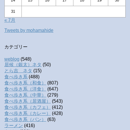
24
25
26
27
28
29
30
31
« 7月
Tweets by mohamahide
カテゴリー
weblog
(548)
居候（銀太）ネタ
(50)
とら吉 ネタ
(15)
食べ歩き系
(488)
食べ歩き系（和食）
(807)
食べ歩き系（洋食）
(647)
食べ歩き系（中華）
(279)
食べ歩き系（居酒屋）
(543)
食べ歩き系（カフェ）
(412)
食べ歩き系（カレー）
(428)
食べ歩き系（パン）
(63)
ラーメン
(416)