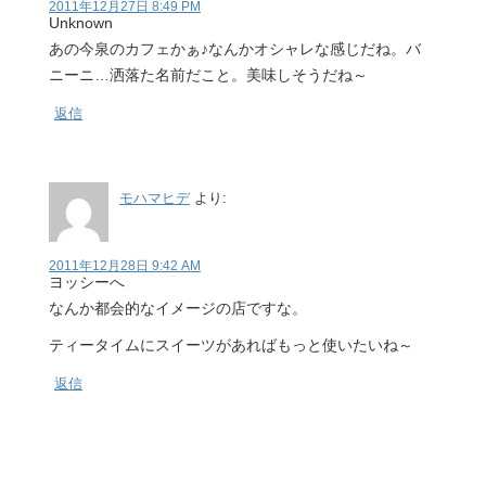
2011年12月27日 8:49 PM
Unknown
あの今泉のカフェかぁ♪なんかオシャレな感じだね。バ
ニーニ…洒落た名前だこと。美味しそうだね～
返信
モハマヒデ
より:
2011年12月28日 9:42 AM
ヨッシーへ
なんか都会的なイメージの店ですな。
ティータイムにスイーツがあればもっと使いたいね～
返信