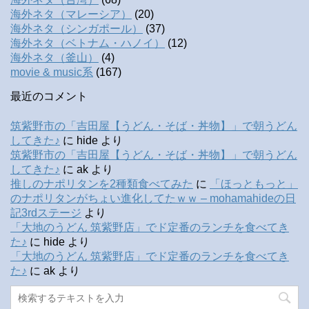
海外ネタ（マレーシア）
(20)
海外ネタ（シンガポール）
(37)
海外ネタ（ベトナム・ハノイ）
(12)
海外ネタ（釜山）
(4)
movie & music系
(167)
最近のコメント
筑紫野市の「吉田屋【うどん・そば・丼物】」で朝うどん
してきた♪
に
hide
より
筑紫野市の「吉田屋【うどん・そば・丼物】」で朝うどん
してきた♪
に
ak
より
推しのナポリタンを2種類食べてみた
に
「ほっともっと」
のナポリタンがちょい進化してたｗｗ – mohamahideの日
記3rdステージ
より
「大地のうどん 筑紫野店」でド定番のランチを食べてき
た♪
に
hide
より
「大地のうどん 筑紫野店」でド定番のランチを食べてき
た♪
に
ak
より