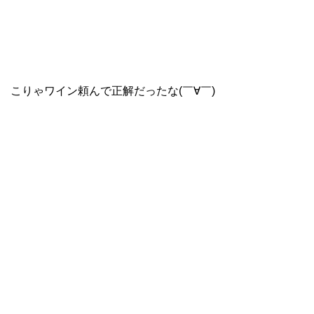
こりゃワイン頼んで正解だったな(￣∀￣)