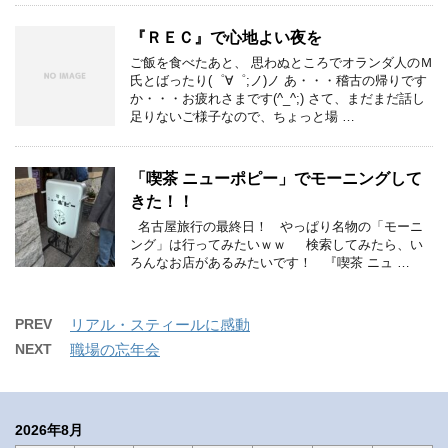
『ＲＥＣ』で心地よい夜を
ご飯を食べたあと、 思わぬところでオランダ人のＭ
氏とばったり(゜∀゜;ノ)ノ あ・・・稽古の帰りです
か・・・お疲れさまです(^_^;) さて、まだまだ話し
足りないご様子なので、ちょっと場 …
「喫茶 ニューポピー」でモーニングして
きた！！
名古屋旅行の最終日！ やっぱり名物の「モーニ
ング」は行ってみたいｗｗ 検索してみたら、い
ろんなお店があるみたいです！ 『喫茶 ニュ …
PREV
リアル・スティールに感動
NEXT
職場の忘年会
2026年8月