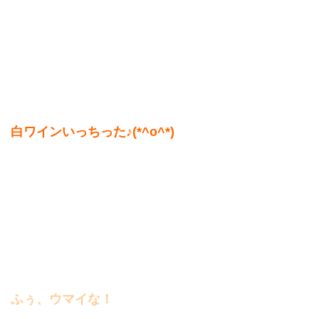
白ワインいっちった♪(*^o^*)
ふぅ、ウマイな！