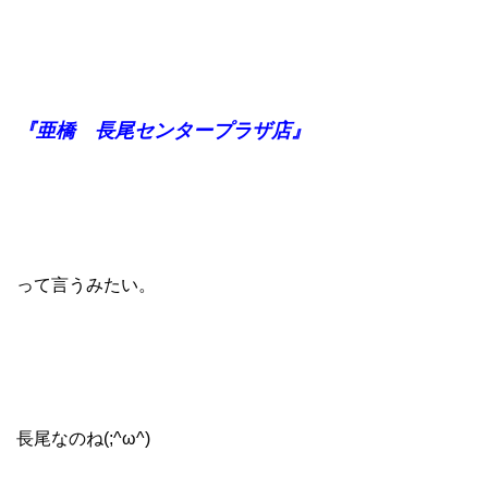
『亜橋 長尾センタープラザ店』
って言うみたい。
長尾なのね(;^ω^)