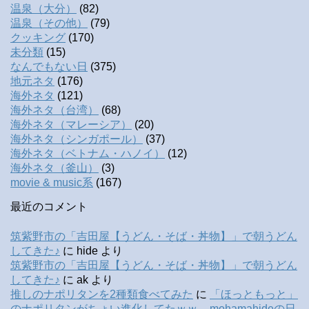
温泉（大分）
(82)
温泉（その他）
(79)
クッキング
(170)
未分類
(15)
なんでもない日
(375)
地元ネタ
(176)
海外ネタ
(121)
海外ネタ（台湾）
(68)
海外ネタ（マレーシア）
(20)
海外ネタ（シンガポール）
(37)
海外ネタ（ベトナム・ハノイ）
(12)
海外ネタ（釜山）
(3)
movie & music系
(167)
最近のコメント
筑紫野市の「吉田屋【うどん・そば・丼物】」で朝うどん
してきた♪
に
hide
より
筑紫野市の「吉田屋【うどん・そば・丼物】」で朝うどん
してきた♪
に
ak
より
推しのナポリタンを2種類食べてみた
に
「ほっともっと」
のナポリタンがちょい進化してたｗｗ – mohamahideの日