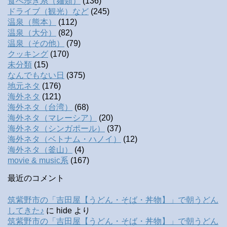
食べ歩き系（麺類）
(136)
ドライブ（観光）など
(245)
温泉（熊本）
(112)
温泉（大分）
(82)
温泉（その他）
(79)
クッキング
(170)
未分類
(15)
なんでもない日
(375)
地元ネタ
(176)
海外ネタ
(121)
海外ネタ（台湾）
(68)
海外ネタ（マレーシア）
(20)
海外ネタ（シンガポール）
(37)
海外ネタ（ベトナム・ハノイ）
(12)
海外ネタ（釜山）
(4)
movie & music系
(167)
最近のコメント
筑紫野市の「吉田屋【うどん・そば・丼物】」で朝うどん
してきた♪
に
hide
より
筑紫野市の「吉田屋【うどん・そば・丼物】」で朝うどん