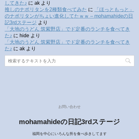
してきた♪
に
ak
より
推しのナポリタンを2種類食べてみた
に
「ほっともっと」
のナポリタンがちょい進化してたｗｗ – mohamahideの日
記3rdステージ
より
「大地のうどん 筑紫野店」でド定番のランチを食べてき
た♪
に
hide
より
「大地のうどん 筑紫野店」でド定番のランチを食べてき
た♪
に
ak
より
お問い合わせ
mohamahideの日記3rdステージ
福岡を中心にいろんな所を食べ歩きしてます