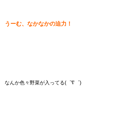
うーむ、なかなかの迫力！
なんか色々野菜が入ってる(゜∇゜)