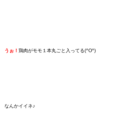
うぉ！
鶏肉がモモ１本丸ごと入ってる(^O^)
なんかイイネ♪