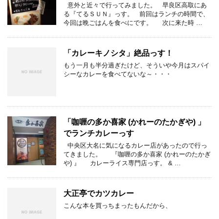
意外と近々で行ってみました。 早良区高取にあ
る『てるＳＵＮ』っす。 前回はランチの時間で、
今回は晩ごはんを食べにです。 次に来た時 …
「カレーキノシタ」絶品っす！
もう一月も半分過ぎたけど、そういや今月はスパイ
シーなカレーを食べてないな～・・・
「咖喱の多か喜家 (かれーのたかぎや) 」
でランチカレーっす
中央区大名に気になるカレー店があったので行っ
てきました。 『咖喱の多か喜家 (かれーのたかぎ
や) 』 カレーライス専門店っす。 & …
大正亭でカツカレー
こんな本を買っちまったもんだから、