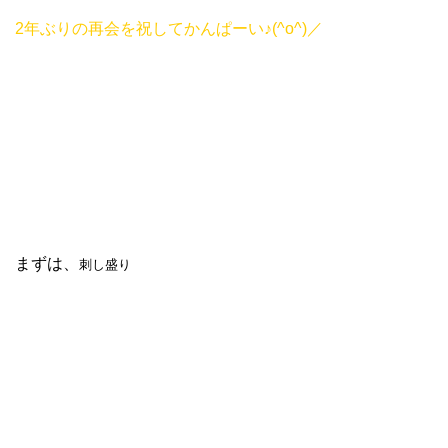
2年ぶりの再会を祝してかんぱーい♪(^o^)／
まずは、
刺し盛り