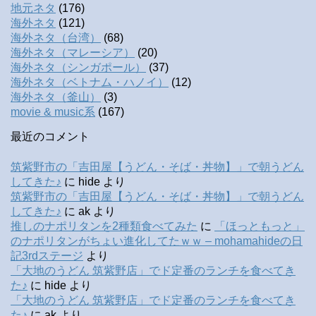
地元ネタ
(176)
海外ネタ
(121)
海外ネタ（台湾）
(68)
海外ネタ（マレーシア）
(20)
海外ネタ（シンガポール）
(37)
海外ネタ（ベトナム・ハノイ）
(12)
海外ネタ（釜山）
(3)
movie & music系
(167)
最近のコメント
筑紫野市の「吉田屋【うどん・そば・丼物】」で朝うどん
してきた♪
に
hide
より
筑紫野市の「吉田屋【うどん・そば・丼物】」で朝うどん
してきた♪
に
ak
より
推しのナポリタンを2種類食べてみた
に
「ほっともっと」
のナポリタンがちょい進化してたｗｗ – mohamahideの日
記3rdステージ
より
「大地のうどん 筑紫野店」でド定番のランチを食べてき
た♪
に
hide
より
「大地のうどん 筑紫野店」でド定番のランチを食べてき
た♪
に
ak
より