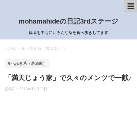
mohamahideの日記3rdステージ
福岡を中心にいろんな所を食べ歩きしてます
HOME
>
食べ歩き系（居酒屋）
>
食べ歩き系（居酒屋）
「満天じょう家」で久々のメンツで一献♪
投稿日：
2019年11月30日