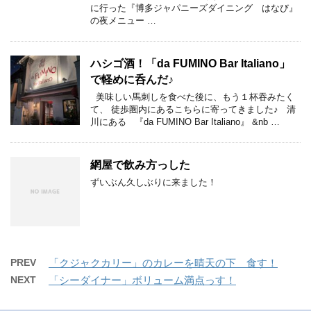
に行った『博多ジャパニーズダイニング はなび』
の夜メニュー …
ハシゴ酒！「da FUMINO Bar Italiano」
で軽めに呑んだ♪
美味しい馬刺しを食べた後に、もう１杯吞みたく
て、 徒歩圏内にあるこちらに寄ってきました♪ 清
川にある 『da FUMINO Bar Italiano』 &nb …
網屋で飲み方っした
ずいぶん久しぶりに来ました！
PREV
「クジャクカリー」のカレーを晴天の下 食す！
NEXT
「シーダイナー」ボリューム満点っす！