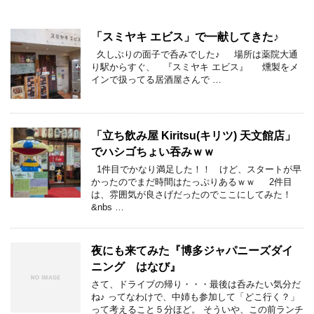
「スミヤキ エビス」で一献してきた♪
久しぶりの面子で呑みでした♪ 場所は薬院大通
り駅からすぐ、 『スミヤキ エビス』 燻製をメ
インで扱ってる居酒屋さんで …
「立ち飲み屋 Kiritsu(キリツ) 天文館店」
でハシゴちょい吞みｗｗ
1件目でかなり満足した！！ けど、スタートが早
かったのでまだ時間はたっぷりあるｗｗ 2件目
は、雰囲気が良さげだったのでここにしてみた！
&nbs …
夜にも来てみた『博多ジャパニーズダイ
ニング はなび』
さて、ドライブの帰り・・・最後は呑みたい気分だ
ね♪ ってなわけで、中姉も参加して「どこ行く？」
って考えること５分ほど。 そういや、この前ランチ