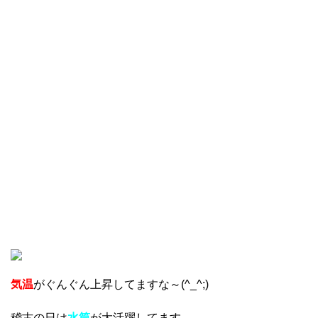
気温
がぐんぐん上昇してますな～(^_^;)
稽古の日は
水筒
が大活躍してます。