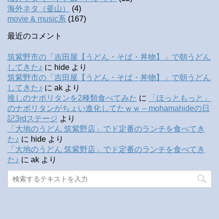
海外ネタ（釜山）
(4)
movie & music系
(167)
最近のコメント
筑紫野市の「吉田屋【うどん・そば・丼物】」で朝うどん
してきた♪
に
hide
より
筑紫野市の「吉田屋【うどん・そば・丼物】」で朝うどん
してきた♪
に
ak
より
推しのナポリタンを2種類食べてみた
に
「ほっともっと」
のナポリタンがちょい進化してたｗｗ – mohamahideの日
記3rdステージ
より
「大地のうどん 筑紫野店」でド定番のランチを食べてき
た♪
に
hide
より
「大地のうどん 筑紫野店」でド定番のランチを食べてき
た♪
に
ak
より