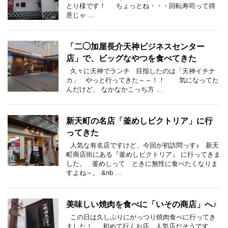
とり様です！ ちょっとね・・・回転寿司って得
意じゃ …
「二◯加屋長介天神ビジネスセンター
店」で、ビッグなやつを食べてきた
久々に天神でランチ 目指したのは「天神イチナ
カ」 やっと行ってきた～～！！ 気になってた
んだけど、 なかなかこっち方 …
新天町の名店「釜めしビクトリア」に行
ってきた
人気な有名店ですけど、今回が初訪問っす♪ 新天
町商店街にある『釜めしビクトリア』 に行ってきま
した。 釜めしって ときに無性に食べたくなりま
すよね～。 &nb …
美味しい焼肉を食べに「いその商店」へ♪
この日は久しぶりにがっつり焼肉食べに行ってき
ました！ 初めて行くお店、人気店だそうです