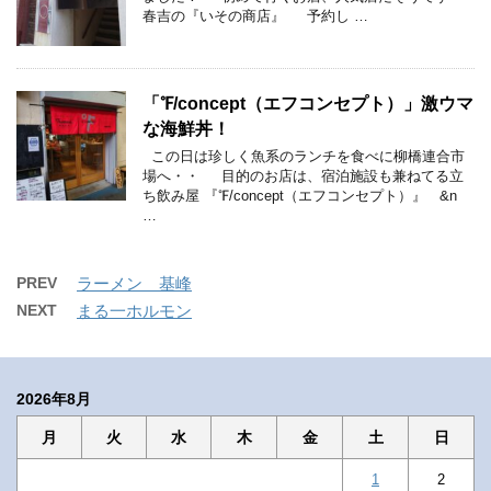
春吉の『いその商店』 予約し …
「℉/concept（エフコンセプト）」激ウマ
な海鮮丼！
この日は珍しく魚系のランチを食べに柳橋連合市
場へ・・ 目的のお店は、宿泊施設も兼ねてる立
ち飲み屋 『℉/concept（エフコンセプト）』 &n
…
PREV
ラーメン 基峰
NEXT
まる一ホルモン
2026年8月
月
火
水
木
金
土
日
1
2