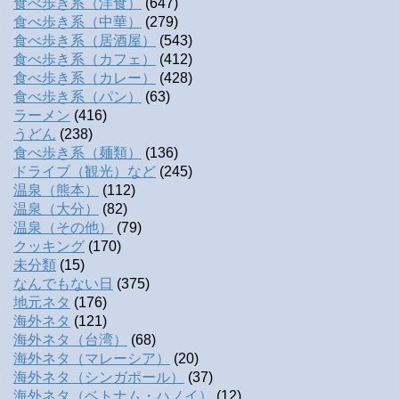
食べ歩き系（洋食）
(647)
食べ歩き系（中華）
(279)
食べ歩き系（居酒屋）
(543)
食べ歩き系（カフェ）
(412)
食べ歩き系（カレー）
(428)
食べ歩き系（パン）
(63)
ラーメン
(416)
うどん
(238)
食べ歩き系（麺類）
(136)
ドライブ（観光）など
(245)
温泉（熊本）
(112)
温泉（大分）
(82)
温泉（その他）
(79)
クッキング
(170)
未分類
(15)
なんでもない日
(375)
地元ネタ
(176)
海外ネタ
(121)
海外ネタ（台湾）
(68)
海外ネタ（マレーシア）
(20)
海外ネタ（シンガポール）
(37)
海外ネタ（ベトナム・ハノイ）
(12)