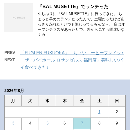
『BAL MUSETTE』でランチった
久しぶりに『BAL MUSETTE』に行ってきた。 ち
ょっと早めのランチだったんで、土曜だったけどあ
っさり座れた♪ いつも賑わってるもんな～。 店はオ
ープンテラスがあったりで、外から見ても間違いな
くカ …
PREV
「FUGLEN FUKUOKA」 ちょいコーヒーブレイク♪
NEXT
「ザ・パイホール ロサンゼルス 福岡店」美味しいパ
イ食べてきた♪
2026年8月
月
火
水
木
金
土
日
1
2
3
4
5
6
7
8
9