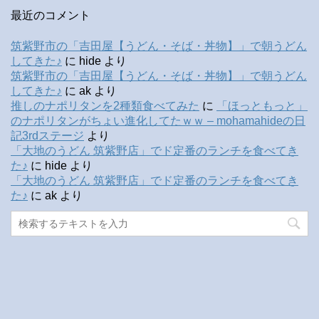
最近のコメント
筑紫野市の「吉田屋【うどん・そば・丼物】」で朝うどん
してきた♪
に
hide
より
筑紫野市の「吉田屋【うどん・そば・丼物】」で朝うどん
してきた♪
に
ak
より
推しのナポリタンを2種類食べてみた
に
「ほっともっと」
のナポリタンがちょい進化してたｗｗ – mohamahideの日
記3rdステージ
より
「大地のうどん 筑紫野店」でド定番のランチを食べてき
た♪
に
hide
より
「大地のうどん 筑紫野店」でド定番のランチを食べてき
た♪
に
ak
より