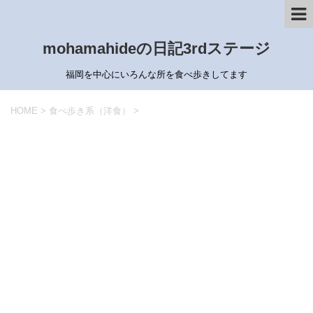
mohamahideの日記3rdステージ
福岡を中心にいろんな所を食べ歩きしてます
HOME
>
食べ歩き系（洋食）
>