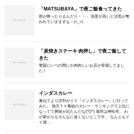
「MATSUBAYA」で夜ご飯食ってきた
雨が降ったり止んだり・・・ 湿度が高いと活気が奪
われていきますな～(>_<)
「炭焼きステーキ 肉押し」で夜ご飯して
きた
警固にいつの間にか肉肉しいお店が登場してまし
た！
インダスカレー
兼ねてより評判がイイ『インダスカレー』に行って
みた。 地方ＴＶ番組のカレー・ランキングで上位に
なってて興味が出たんだな(^O^) 場所は神松寺。 わ
が家からもそんなに遠くないとこです。 なんともイ
イ感 …