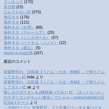
クッキング
(170)
未分類
(15)
なんでもない日
(375)
地元ネタ
(176)
海外ネタ
(121)
海外ネタ（台湾）
(68)
海外ネタ（マレーシア）
(20)
海外ネタ（シンガポール）
(37)
海外ネタ（ベトナム・ハノイ）
(12)
海外ネタ（釜山）
(5)
movie & music系
(167)
最近のコメント
筑紫野市の「吉田屋【うどん・そば・丼物】」で朝うどん
してきた♪
に
hide
より
筑紫野市の「吉田屋【うどん・そば・丼物】」で朝うどん
してきた♪
に
ak
より
推しのナポリタンを2種類食べてみた
に
「ほっともっと」
のナポリタンがちょい進化してたｗｗ – mohamahideの日
記3rdステージ
より
「大地のうどん 筑紫野店」でド定番のランチを食べてき