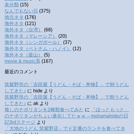
未分類
(15)
なんでもない日
(375)
地元ネタ
(176)
海外ネタ
(121)
海外ネタ（台湾）
(68)
海外ネタ（マレーシア）
(20)
海外ネタ（シンガポール）
(37)
海外ネタ（ベトナム・ハノイ）
(12)
海外ネタ（釜山）
(5)
movie & music系
(167)
最近のコメント
筑紫野市の「吉田屋【うどん・そば・丼物】」で朝うどん
してきた♪
に
hide
より
筑紫野市の「吉田屋【うどん・そば・丼物】」で朝うどん
してきた♪
に
ak
より
推しのナポリタンを2種類食べてみた
に
「ほっともっと」
のナポリタンがちょい進化してたｗｗ – mohamahideの日
記3rdステージ
より
「大地のうどん 筑紫野店」でド定番のランチを食べてき