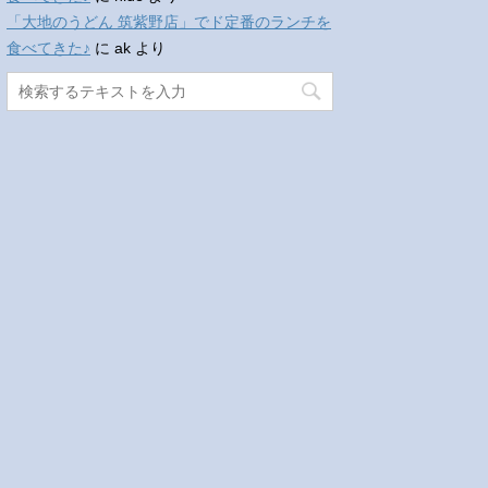
「大地のうどん 筑紫野店」でド定番のランチを
食べてきた♪
に
ak
より