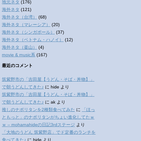
地元ネタ
(176)
海外ネタ
(121)
海外ネタ（台湾）
(68)
海外ネタ（マレーシア）
(20)
海外ネタ（シンガポール）
(37)
海外ネタ（ベトナム・ハノイ）
(12)
海外ネタ（釜山）
(4)
movie & music系
(167)
最近のコメント
筑紫野市の「吉田屋【うどん・そば・丼物】」
で朝うどんしてきた♪
に
hide
より
筑紫野市の「吉田屋【うどん・そば・丼物】」
で朝うどんしてきた♪
に
ak
より
推しのナポリタンを2種類食べてみた
に
「ほっ
ともっと」のナポリタンがちょい進化してたｗ
ｗ – mohamahideの日記3rdステージ
より
「大地のうどん 筑紫野店」でド定番のランチを
食べてきた♪
に
hide
より