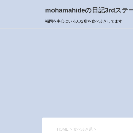
mohamahideの日記3rdステ
福岡を中心にいろんな所を食べ歩きしてます
HOME
>
食べ歩き系
>