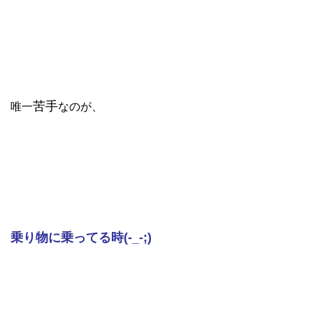
苦手
唯一
なのが、
乗り物に乗ってる時(-_-;)