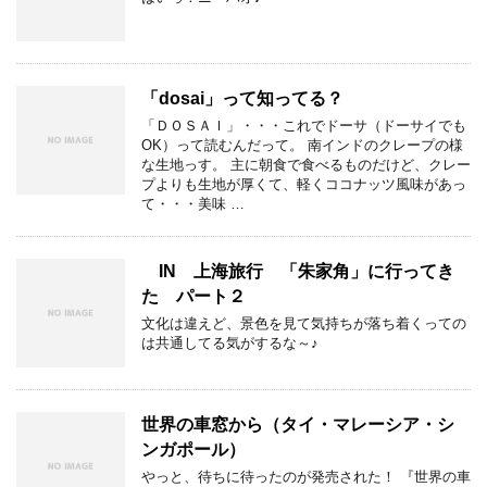
「dosai」って知ってる？
「ＤＯＳＡＩ」・・・これでドーサ（ドーサイでも
OK）って読むんだって。 南インドのクレープの様
な生地っす。 主に朝食で食べるものだけど、クレー
プよりも生地が厚くて、軽くココナッツ風味があっ
て・・・美味 …
IN 上海旅行 「朱家角」に行ってき
た パート２
文化は違えど、景色を見て気持ちが落ち着くっての
は共通してる気がするな～♪
世界の車窓から（タイ・マレーシア・シ
ンガポール）
やっと、待ちに待ったのが発売された！ 『世界の車