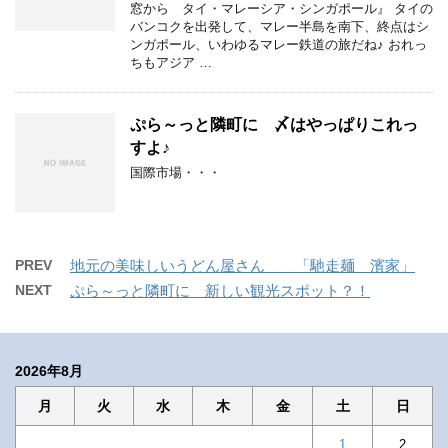
窓から タイ・マレーシア・シンガポール』 タイの
バンコクを出発して、マレー半島を南下、終点はシ
ンガポール、いわゆるマレー鉄道の旅だね♪ おれっ
ちもアジア …
ぷら～っと隣町に 〆はやっぱりこれっ
すよ♪
国際市場・・・
PREV
地元の美味しいうどん屋さん 「馳走麺 濱家」
NEXT
ぷら～っと隣町に 新しい観光スポット？！
2026年8月
月
火
水
木
金
土
日
1
2