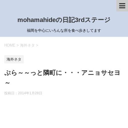
mohamahideの日記3rdステージ
福岡を中心にいろんな所を食べ歩きしてます
HOME
>
海外ネタ
>
海外ネタ
ぷら～～っと隣町に・・・アニョサセヨ
～
投稿日：
2014年1月28日