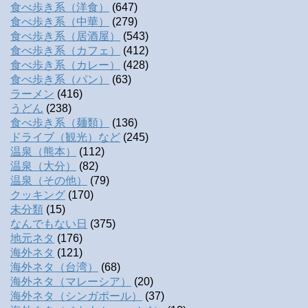
食べ歩き系（洋食）
(647)
食べ歩き系（中華）
(279)
食べ歩き系（居酒屋）
(543)
食べ歩き系（カフェ）
(412)
食べ歩き系（カレー）
(428)
食べ歩き系（パン）
(63)
ラーメン
(416)
うどん
(238)
食べ歩き系（麺類）
(136)
ドライブ（観光）など
(245)
温泉（熊本）
(112)
温泉（大分）
(82)
温泉（その他）
(79)
クッキング
(170)
未分類
(15)
なんでもない日
(375)
地元ネタ
(176)
海外ネタ
(121)
海外ネタ（台湾）
(68)
海外ネタ（マレーシア）
(20)
海外ネタ（シンガポール）
(37)