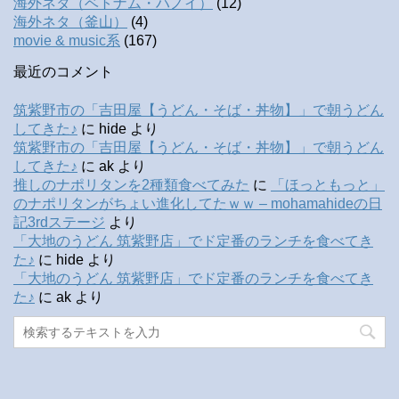
海外ネタ（ベトナム・ハノイ）
(12)
海外ネタ（釜山）
(4)
movie & music系
(167)
最近のコメント
筑紫野市の「吉田屋【うどん・そば・丼物】」で朝うどん
してきた♪
に
hide
より
筑紫野市の「吉田屋【うどん・そば・丼物】」で朝うどん
してきた♪
に
ak
より
推しのナポリタンを2種類食べてみた
に
「ほっともっと」
のナポリタンがちょい進化してたｗｗ – mohamahideの日
記3rdステージ
より
「大地のうどん 筑紫野店」でド定番のランチを食べてき
た♪
に
hide
より
「大地のうどん 筑紫野店」でド定番のランチを食べてき
た♪
に
ak
より