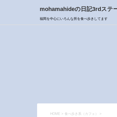
mohamahideの日記3rdステ
福岡を中心にいろんな所を食べ歩きしてます
HOME
>
食べ歩き系（カフェ）
>