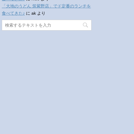
「大地のうどん 筑紫野店」でド定番のランチを
食べてきた♪
に
ak
より