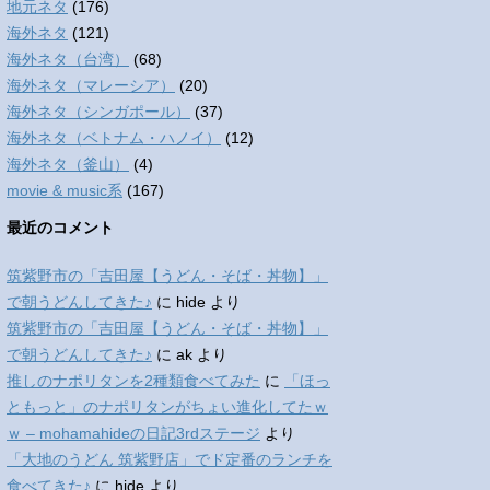
地元ネタ
(176)
海外ネタ
(121)
海外ネタ（台湾）
(68)
海外ネタ（マレーシア）
(20)
海外ネタ（シンガポール）
(37)
海外ネタ（ベトナム・ハノイ）
(12)
海外ネタ（釜山）
(4)
movie & music系
(167)
最近のコメント
筑紫野市の「吉田屋【うどん・そば・丼物】」
で朝うどんしてきた♪
に
hide
より
筑紫野市の「吉田屋【うどん・そば・丼物】」
で朝うどんしてきた♪
に
ak
より
推しのナポリタンを2種類食べてみた
に
「ほっ
ともっと」のナポリタンがちょい進化してたｗ
ｗ – mohamahideの日記3rdステージ
より
「大地のうどん 筑紫野店」でド定番のランチを
食べてきた♪
に
hide
より