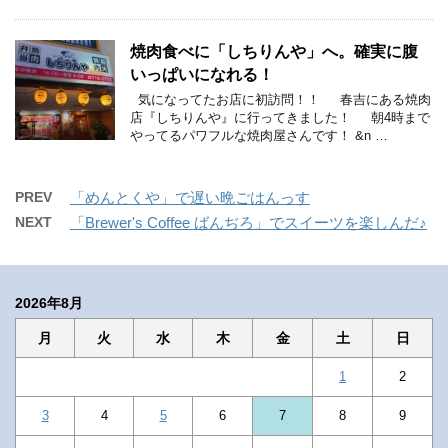
焼肉食べに「しちりんや」へ。確実に腹
いっぱいになれる！
気になってたお店に初訪問！！ 春吉にある焼肉
店『しちりんや』に行ってきました！ 朝4時まで
やってるパワフルな焼肉屋さんです！ &n …
PREV
「めんとくや」で遅い晩ごはんっす
NEXT
「Brewer's Coffee ばんぢろ」でスイーツを楽しんだ♪
2026年8月
月
火
水
木
金
土
日
1
2
3
4
5
6
7
8
9