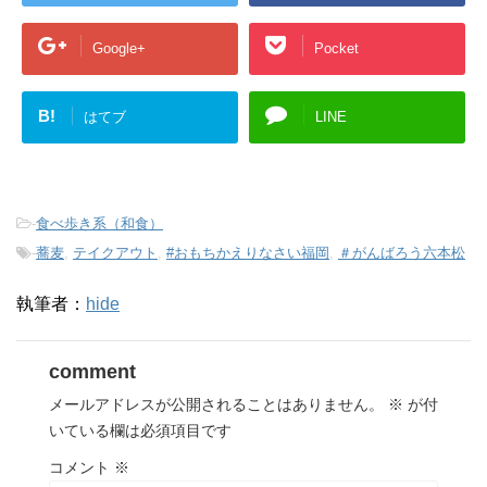
Google+
Pocket
B!
はてブ
LINE
-
食べ歩き系（和食）
-
蕎麦
,
テイクアウト
,
#おもちかえりなさい福岡
,
＃がんばろう六本松
執筆者：
hide
comment
メールアドレスが公開されることはありません。
※
が付
いている欄は必須項目です
コメント
※