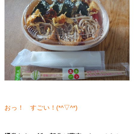
おっ！ すごい！(*^▽^*)