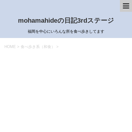
mohamahideの日記3rdステージ
福岡を中心にいろんな所を食べ歩きしてます
HOME
>
食べ歩き系（和食）
>