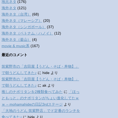
地元ネタ
(176)
海外ネタ
(121)
海外ネタ（台湾）
(68)
海外ネタ（マレーシア）
(20)
海外ネタ（シンガポール）
(37)
海外ネタ（ベトナム・ハノイ）
(12)
海外ネタ（釜山）
(4)
movie & music系
(167)
最近のコメント
筑紫野市の「吉田屋【うどん・そば・丼物】」
で朝うどんしてきた♪
に
hide
より
筑紫野市の「吉田屋【うどん・そば・丼物】」
で朝うどんしてきた♪
に
ak
より
推しのナポリタンを2種類食べてみた
に
「ほっ
ともっと」のナポリタンがちょい進化してたｗ
ｗ – mohamahideの日記3rdステージ
より
「大地のうどん 筑紫野店」でド定番のランチを
食べてきた♪
に
hide
より