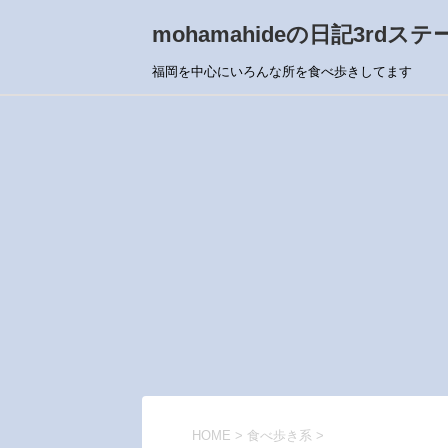
mohamahideの日記3rdステ
福岡を中心にいろんな所を食べ歩きしてます
HOME
>
食べ歩き系
>