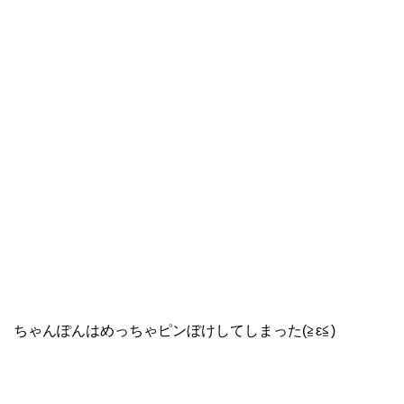
ちゃんぽんはめっちゃピンぼけしてしまった(≧ε≦)