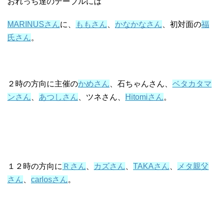
おれっち達のテーブルには
MARINUSさん
に、
ももさん
、
かなかなさん
、初対面の
福
氏さん
。
２時の方向に主催の
かめさん
、
石ちゃんさん
、
ベタカタマ
ンさん
、
あつしさん
、
ツネさん
、
Hitomiさん
。
１２時の方向に
Ｒさん
、
カズさん
、
TAKAさん
、
メタ親父
さん
、
carlosさん
。