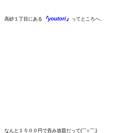
『youtori』
高砂１丁目にある
ってところへ。
なんと１５００円で呑み放題だって(￣○￣;)