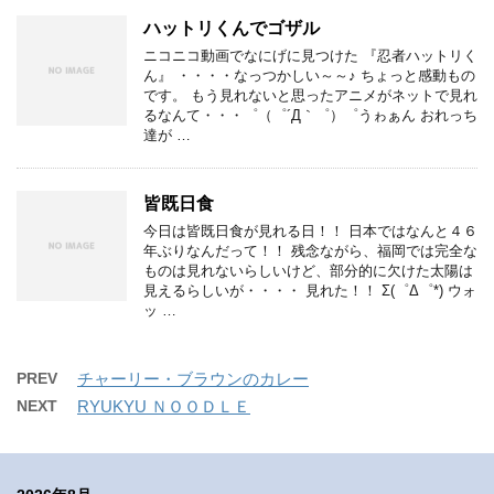
ハットリくんでゴザル
ニコニコ動画でなにげに見つけた 『忍者ハットリく
ん』 ・・・・なっつかしい～～♪ ちょっと感動もの
です。 もう見れないと思ったアニメがネットで見れ
るなんて・・・゜（゜´Д｀゜）゜うゎぁん おれっち
達が …
皆既日食
今日は皆既日食が見れる日！！ 日本ではなんと４６
年ぶりなんだって！！ 残念ながら、福岡では完全な
ものは見れないらしいけど、部分的に欠けた太陽は
見えるらしいが・・・・ 見れた！！ Σ(゜Δ゜*) ウォ
ッ …
PREV
チャーリー・ブラウンのカレー
NEXT
RYUKYU ＮＯＯＤＬＥ