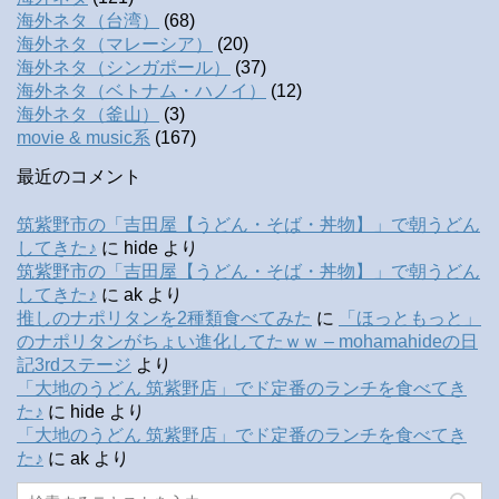
海外ネタ（台湾）
(68)
海外ネタ（マレーシア）
(20)
海外ネタ（シンガポール）
(37)
海外ネタ（ベトナム・ハノイ）
(12)
海外ネタ（釜山）
(3)
movie & music系
(167)
最近のコメント
筑紫野市の「吉田屋【うどん・そば・丼物】」で朝うどん
してきた♪
に
hide
より
筑紫野市の「吉田屋【うどん・そば・丼物】」で朝うどん
してきた♪
に
ak
より
推しのナポリタンを2種類食べてみた
に
「ほっともっと」
のナポリタンがちょい進化してたｗｗ – mohamahideの日
記3rdステージ
より
「大地のうどん 筑紫野店」でド定番のランチを食べてき
た♪
に
hide
より
「大地のうどん 筑紫野店」でド定番のランチを食べてき
た♪
に
ak
より