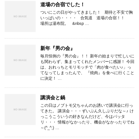
道場の合宿でした！
ついにこの日がやってきました！ 期待と不安で胸
いっぱいの・・・・ 合気道 道場の合宿！！
場所は湯布院。 &nbsp …
新年『男の会』
毎月恒例の『男の会』！！ 新年の始まりで忙しいに
も関わらず、集まってくれたメンバーに感謝！ 今回
は、おれっちとモリモッチで「肉が食べたい♪」っ
てなってしまったんで、 『焼肉』を食べに行くこと
に決定！ …
講演会と鍋
この日はノブトモ父ちゃんのお誘いで講演会に行っ
てきた。 講演会・・・ずいぶん久しぶりだな～♪ け
っこうこういうの好きなんだけど、今はパッタ
リ・・・ 情報がなかったり、機会がなかったりでね
～(^_^;) …