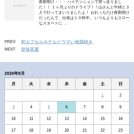
夜勤明け・・・ ハイテンションで突っ走りまし
た！！ １ヶ月ぶりのドライブ！！山さんと中姉と３
人で行ってまいりましたよ！ おれっちだけ夜勤明け
だったんで、出発は１０時半。 いつもよりもスロー
なスタートに …
PREV
初カプセルホテルとウマい地鶏焼き
NEXT
甘味茶屋
2026年8月
月
火
水
木
金
土
日
1
2
3
4
5
6
7
8
9
10
11
12
13
14
15
16
17
18
19
20
21
22
23