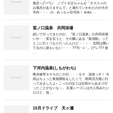
風呂＼(^ー^)／ ノブトモ父ちゃんが「オススメの
お風呂がありますんで」と連れていかれたのが大分
市内・・・ の、めっちゃ住宅街！ &nbs …
筌ノ口温泉 共同浴場
続いて行ってきたのが、『筌ノ口温泉』の共同浴場
いや・・実を言うと、その隣にある『新清館』って
とこに行くつもりだったんけど・・・・ 玄関は開い
てるのに誰もいない・・・???r(・x・。)アレ??? 旅
…
下河内温泉(しもがわち)
降水確率９０％のこの日・・・ＧＯ 温泉っす！ 今
回はちょっと新規開拓をしたくて、耶馬渓方面に行
ってみましたよ♪ こっちのほうは以前からあまり行
ったことがないな～。 紅葉シーズンは大人気みたい
だけど、他 …
10月ドライブ 天ヶ瀬