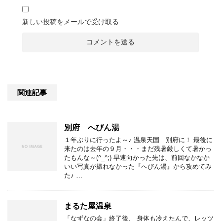
新しい投稿をメールで受け取る
関連記事
別府 へびん湯
１年ぶりに行ったよ～♪ 温泉天国 別府に！ 最後に
来たのは去年の９月・・・まだ残暑厳しくて暑かっ
たもんな～(^_^;) 早速向かった先は、前回なかなか
いい写真が撮れなかった『へびん湯』から攻めてみ
た♪ …
まるた屋温泉
「なずなの会」終了後、 身体も冷えたんで、レッツ