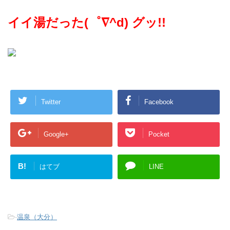
イイ湯だった(゜∇^d) グッ!!
Twitter
Facebook
Google+
Pocket
B!
はてブ
LINE
-
温泉（大分）