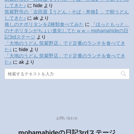
してきた♪
に
hide
より
筑紫野市の「吉田屋【うどん・そば・丼物】」で朝うどん
してきた♪
に
ak
より
推しのナポリタンを2種類食べてみた
に
「ほっともっと」
のナポリタンがちょい進化してたｗｗ – mohamahideの日
記3rdステージ
より
「大地のうどん 筑紫野店」でド定番のランチを食べてき
た♪
に
hide
より
「大地のうどん 筑紫野店」でド定番のランチを食べてき
た♪
に
ak
より
お問い合わせ
mohamahideの日記3rdステージ