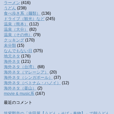
ラーメン
(416)
うどん
(238)
食べ歩き系（麺類）
(136)
ドライブ（観光）など
(245)
温泉（熊本）
(112)
温泉（大分）
(82)
温泉（その他）
(79)
クッキング
(170)
未分類
(15)
なんでもない日
(375)
地元ネタ
(176)
海外ネタ
(121)
海外ネタ（台湾）
(68)
海外ネタ（マレーシア）
(20)
海外ネタ（シンガポール）
(37)
海外ネタ（ベトナム・ハノイ）
(12)
海外ネタ（釜山）
(2)
movie & music系
(167)
最近のコメント
筑紫野市の「吉田屋【うどん・そば・丼物】」で朝うどん