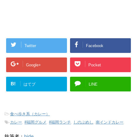
Twitter
Facebook
Google+
Pocket
B!
はてブ
LINE
-
食べ歩き系（カレー）
-
カレー
,
#福岡グルメ
,
#福岡ランチ
,
しのぶめし
,
南インドカレー
執筆者：
hide