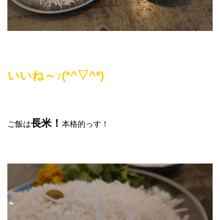
いいね～♪(*^▽^*)
長米！
ご飯は
本格的っす！