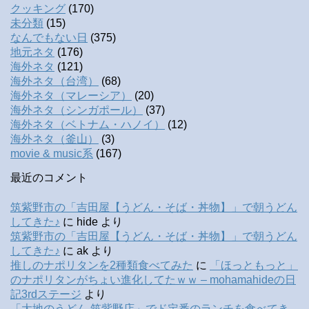
クッキング
(170)
未分類
(15)
なんでもない日
(375)
地元ネタ
(176)
海外ネタ
(121)
海外ネタ（台湾）
(68)
海外ネタ（マレーシア）
(20)
海外ネタ（シンガポール）
(37)
海外ネタ（ベトナム・ハノイ）
(12)
海外ネタ（釜山）
(3)
movie & music系
(167)
最近のコメント
筑紫野市の「吉田屋【うどん・そば・丼物】」で朝うどん
してきた♪
に
hide
より
筑紫野市の「吉田屋【うどん・そば・丼物】」で朝うどん
してきた♪
に
ak
より
推しのナポリタンを2種類食べてみた
に
「ほっともっと」
のナポリタンがちょい進化してたｗｗ – mohamahideの日
記3rdステージ
より
「大地のうどん 筑紫野店」でド定番のランチを食べてき