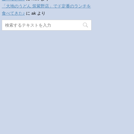
「大地のうどん 筑紫野店」でド定番のランチを
食べてきた♪
に
ak
より