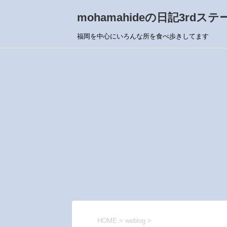
mohamahideの日記3rdステ
福岡を中心にいろんな所を食べ歩きしてます
HOME
>
weblog
>