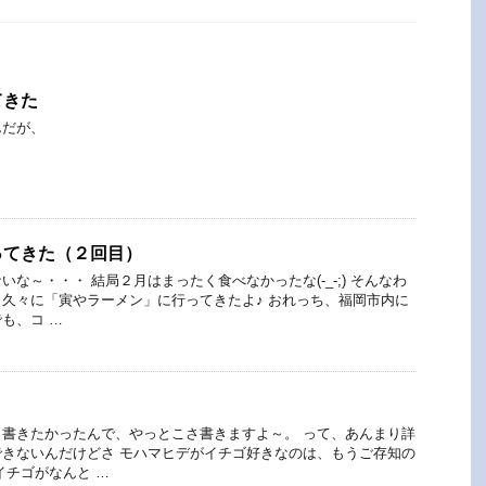
てきた
んだが、
ってきた（２回目）
な～・・・ 結局２月はまったく食べなかったな(-_-;) そんなわ
久々に「寅やラーメン」に行ってきたよ♪ おれっち、福岡市内に
も、コ …
書きたかったんで、やっとこさ書きますよ～。 って、あんまり詳
きないんだけどさ モハマヒデがイチゴ好きなのは、もうご存知の
イチゴがなんと …