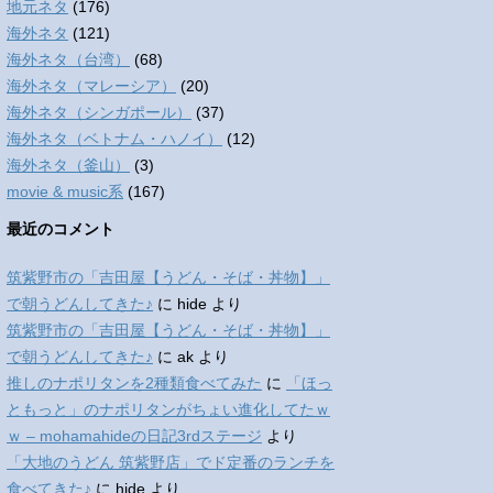
地元ネタ
(176)
海外ネタ
(121)
海外ネタ（台湾）
(68)
海外ネタ（マレーシア）
(20)
海外ネタ（シンガポール）
(37)
海外ネタ（ベトナム・ハノイ）
(12)
海外ネタ（釜山）
(3)
movie & music系
(167)
最近のコメント
筑紫野市の「吉田屋【うどん・そば・丼物】」
で朝うどんしてきた♪
に
hide
より
筑紫野市の「吉田屋【うどん・そば・丼物】」
で朝うどんしてきた♪
に
ak
より
推しのナポリタンを2種類食べてみた
に
「ほっ
ともっと」のナポリタンがちょい進化してたｗ
ｗ – mohamahideの日記3rdステージ
より
「大地のうどん 筑紫野店」でド定番のランチを
食べてきた♪
に
hide
より