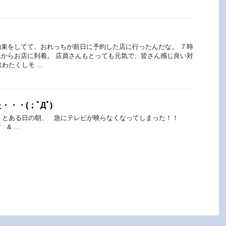
！
束をしてて、おれっちが前日に予約した店に行ったんだな。 ７時
からお店に到着。 店員さんもとっても元気で、皆さん感じ良い対
はわたくしモ …
・・(；ﾟДﾟ)
とある日の朝、 急にテレビが映らなくなってしまった！！
 & …