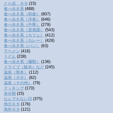
とら吉 ネタ
(15)
食べ歩き系
(488)
食べ歩き系（和食）
(807)
食べ歩き系（洋食）
(646)
食べ歩き系（中華）
(279)
食べ歩き系（居酒屋）
(543)
食べ歩き系（カフェ）
(412)
食べ歩き系（カレー）
(428)
食べ歩き系（パン）
(63)
ラーメン
(416)
うどん
(238)
食べ歩き系（麺類）
(136)
ドライブ（観光）など
(245)
温泉（熊本）
(112)
温泉（大分）
(82)
温泉（その他）
(79)
クッキング
(170)
未分類
(15)
なんでもない日
(375)
地元ネタ
(176)
海外ネタ
(121)