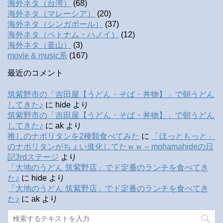
海外ネタ（台湾）
(68)
海外ネタ（マレーシア）
(20)
海外ネタ（シンガポール）
(37)
海外ネタ（ベトナム・ハノイ）
(12)
海外ネタ（釜山）
(3)
movie & music系
(167)
最近のコメント
筑紫野市の「吉田屋【うどん・そば・丼物】」で朝うどん
してきた♪
に
hide
より
筑紫野市の「吉田屋【うどん・そば・丼物】」で朝うどん
してきた♪
に
ak
より
推しのナポリタンを2種類食べてみた
に
「ほっともっと」
のナポリタンがちょい進化してたｗｗ – mohamahideの日
記3rdステージ
より
「大地のうどん 筑紫野店」でド定番のランチを食べてき
た♪
に
hide
より
「大地のうどん 筑紫野店」でド定番のランチを食べてき
た♪
に
ak
より