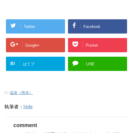
Twitter
Facebook
Google+
Pocket
B!
はてブ
LINE
-
温泉（熊本）
執筆者：
hide
comment