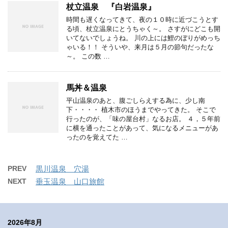
杖立温泉 『白岩温泉』
時間も遅くなってきて、夜の１０時に近づこうとす
る頃、杖立温泉にとうちゃく～。 さすがにどこも開
いてないでしょうね。 川の上には鯉のぼりがめっち
ゃいる！！ そういや、来月は５月の節句だったな
～。 この数 …
馬丼＆温泉
平山温泉のあと、腹ごしらえする為に、少し南
下・・・・ 植木市のほうまでやってきた。 そこで
行ったのが、「味の屋台村」なるお店。 ４，５年前
に横を通ったことがあって、気になるメニューがあ
ったのを覚えてた …
PREV
黒川温泉 穴湯
NEXT
垂玉温泉 山口旅館
2026年8月